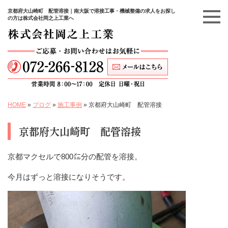
京都府大山崎町 配管溶接｜南大阪で溶接工事・機械整備の求人をお探し
の方は株式会社岡之上工業へ
HOME
»
ブログ
»
施工事例
»
京都府大山崎町 配管溶接
京都府大山崎町 配管溶接
京都マクセルで800㍍分の配管を溶接。
今月はずっと溶接になりそうです。