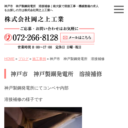
神戸市 神戸製鋼発電所 溶接補修｜南大阪で溶接工事・機械整備の求人
をお探しの方は株式会社岡之上工業へ
HOME
»
ブログ
»
施工事例
»
神戸市 神戸製鋼発電所 溶接補修
神戸市 神戸製鋼発電所 溶接補修
神戸製鋼発電所にてコンベヤ内部
溶接補修の様子です